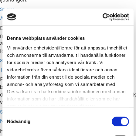
Se mer
Avslut av behandling
Då döden närmar sig kan det vara så att behandling
mot sjukdomen ger mer biverkningar än nytta. Risken
Denna webbplats använder cookies
att livet förkortas kan bli större än chansen att det
Vi använder enhetsidentifierare för att anpassa innehållet
förlängs.
och annonserna till användarna, tillhandahålla funktioner
Se mer
för sociala medier och analysera vår trafik. Vi
Tankar då behandling avslutas
vidarebefordrar även sådana identifierare och annan
information från din enhet till de sociala medier och
Fortsatt behandling mot sjukdom kan ibland ge
annons- och analysföretag som vi samarbetar med.
biverkningar som överskuggar den möjliga nyttan. I
Dessa kan i sin tur kombinera informationen med annan
denna film berörs situationen då den person som är sjuk
information som du har tillhandahållit eller som de har
valt att avsluta aktiv cancerbehandling.
samlat in när du har använt deras tjänster.
Se mer
Samtyckesval
När döden närmar sig
Nödvändig
Hur är det när någon dör? Inte ovanligt är en rädsla för