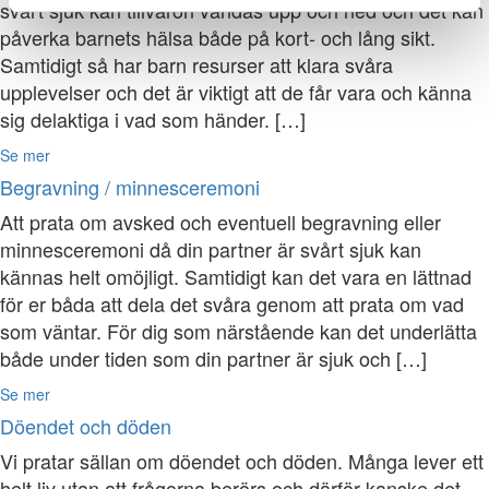
svårt sjuk kan tillvaron vändas upp och ned och det kan
påverka barnets hälsa både på kort- och lång sikt.
Samtidigt så har barn resurser att klara svåra
upplevelser och det är viktigt att de får vara och känna
sig delaktiga i vad som händer. […]
Se mer
Begravning / minnesceremoni
Att prata om avsked och eventuell begravning eller
minnesceremoni då din partner är svårt sjuk kan
kännas helt omöjligt. Samtidigt kan det vara en lättnad
för er båda att dela det svåra genom att prata om vad
som väntar. För dig som närstående kan det underlätta
både under tiden som din partner är sjuk och […]
Se mer
Döendet och döden
Vi pratar sällan om döendet och döden. Många lever ett
helt liv utan att frågorna berörs och därför kanske det