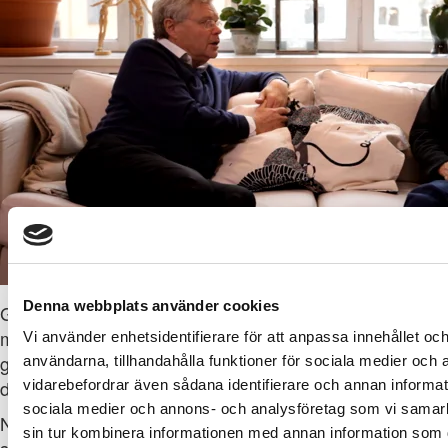
Denna webbplats använder cookies
Genom att förbereda sig på vad som ska hända har vi
möjlighet att hantera även svåra händelser bättre. Detta
Vi använder enhetsidentifierare för att anpassa innehållet och
gäller i de allra flesta situationer i livet och så även i
användarna, tillhandahålla funktioner för sociala medier och a
denna.
vidarebefordrar även sådana identifierare och annan informatio
sociala medier och annons- och analysföretag som vi samar
När någon nära dig är svårt sjuk och närmar sig livets
sin tur kombinera informationen med annan information som du