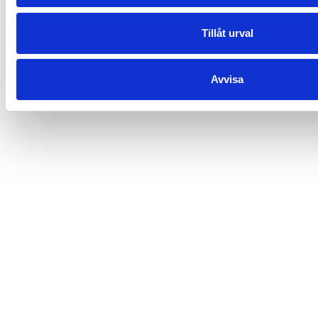
Prata om det
Tillåt urval
Filmer
Texter
Avvisa
Länkar
Artiklar